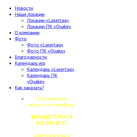
Новости
Наши локации
Локации «Lasertag»
Локации ПК «Quake»
О компании
Фото
Фото «Lasertag»
Фото ПК «Quake»
Благодарности
Календарь игр
Календарь «Lasertag»
Календарь ПК
«Quake»
Как заказать?
Для заказа игр
звоните по телефону:
8(3466)277-750 \ 8
912 093 45 35
Стоимость игры в