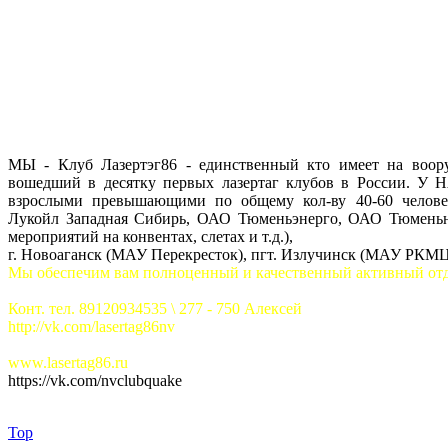
огонь на дистанции до 250 метров, что существенно меняет к
3. Возможность программирования оборудования для различны
контингента. Например можно легко уравнять силы 5-клас
увеличения кол-ва жизней, патронов и пр.
4. Игра в несколько сценариев. В лазер таге существуют сце
военно-тактических играх. Например: разминирование ИВУ (им
5. Места проведения всегда различны. Это как лесистая ме
инженерные сооружения малой, средней, большой площадью.
МЫ - Клуб Лазертэг86 - единственный кто имеет на воору
вошедший в десятку первых лазертаг клубов в России. У 
взрослыми превышающими по общему кол-ву 40-60 человек
Лукойл Западная Сибирь, ОАО Тюменьэнерго, ОАО Тюменьне
мероприятий на конвентах, слетах и т.д.),
г. Новоаганск (МАУ Перекресток), пгт. Излучинск (МАУ РКМЦ Лу
Мы обеспечим вам полноценный и качественный активный от
Конт. тел. 89120934535 \ 277 - 750 Алексей
http://vk.com/lasertag86nv
www.lasertag86.ru
https://vk.com/nvclubquake
Top