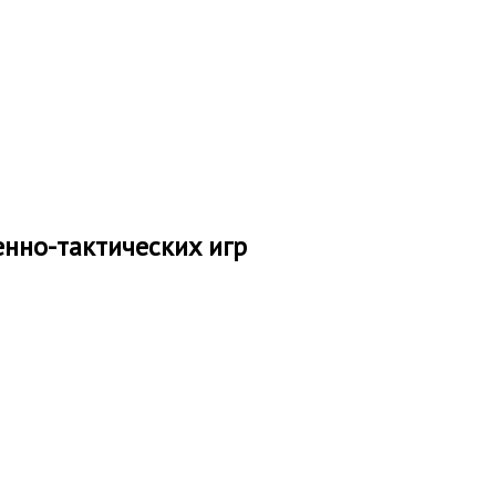
нно-тактических игр
о новый вид активного отдыха, а так же
, и пейнтболу