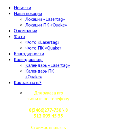
Новости
Наши локации
Локации «Lasertag»
Локации ПК «Quake»
О компании
Фото
Фото «Lasertag»
Фото ПК «Quake»
Благодарности
Календарь игр
Календарь «Lasertag»
Календарь ПК
«Quake»
Как заказать?
Для заказа игр
звоните по телефону:
8(3466)277-750 \ 8
912 093 45 35
Стоимость игры в