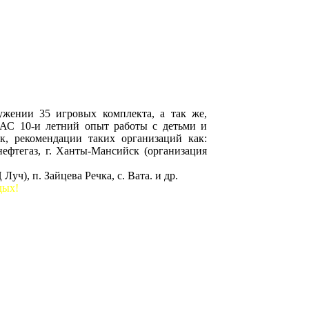
онцепцию игры.
х сценариев игры, а так же участвующего
сников против 10-и классников за счет
нарии которые просто невыполнимы в других
итатор взрывного устройства).
стность, так и недостроенные\заброшеные
жении 35 игровых комплекта, а так же,
НАС 10-и летний опыт работы с детьми и
, рекомендации таких организаций как:
фтегаз, г. Ханты-Мансийск (организация
ч), п. Зайцева Речка, с. Вата. и др.
дых!