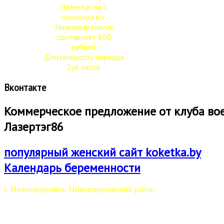
Лазертаг на 1
человека в г.
Нижневартовске
составляет 800
рублей.
Длительность порядка
2ух часов.
Вконтакте
Коммерческое предложение от клуба вое
Лазертэг86
популярный женский сайт koketka.by
Календарь беременности
г. Нижневартовск. Нижневартовский район.
Мы предлагаем Вам и вашим сотрудникам\друзьям совершенн
проведение соревнований, турниров по внеаренному лазер тагу